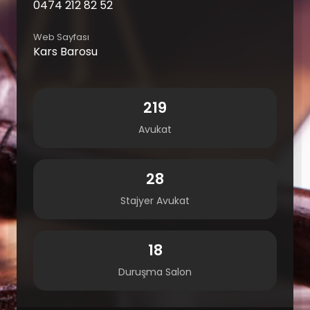
0474 212 82 52
Web Sayfası
Kars Barosu
219
Avukat
28
Stajyer Avukat
18
Duruşma Salon